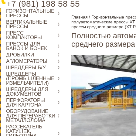
+7 (981) 198 58 55
ГОРИЗОНТАЛЬНЫЕ
ПРЕССЫ
Главная
\
Горизонтальные прес
ВЕРТИКАЛЬНЫЕ
полуавтоматические прессы XT
ПРЕССЫ
прессы среднего размера (XT 
ПРЕСС
Полностью автом
КОМПАКТОРЫ
среднего размера
ПРЕССЫ ДЛЯ
БАНОК И БОЧЕК
ДРОБИЛКИ
АГЛОМЕРАТОРЫ
ШРЕДДЕРЫ Б/У
ШРЕДДЕРЫ
(ПРОМЫШЛЕННЫЕ
ИЗМЕЛЬЧИТЕЛИ)
ШРЕДДЕРЫ ДЛЯ
ДОКУМЕНТОВ
ПЕРФОРАТОРЫ
ДЛЯ КАРТОНА
ОБОРУДОВАНИЕ
ДЛЯ ПЕРЕРАБОТКИ
МЕТАЛЛОЛОМА
РАССЕКАТЕЛЬ
КАТУШЕК,
ГИЛЬОТИНА