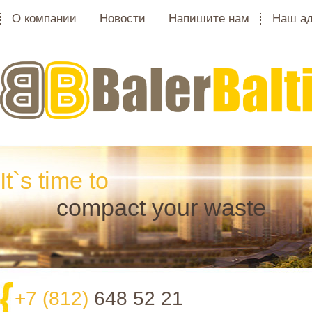
О компании
Новости
Напишите нам
Наш а
It`s time to
compact your waste
+7 (812)
648 52 21